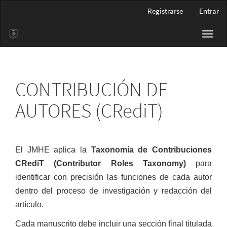
Navegación
Registrarse
Entrar
principal
Contenido
Toggl
principal
navig
Barra
lateral
CONTRIBUCIÓN DE
AUTORES (CRediT)
El JMHE aplica la
Taxonomía de Contribuciones
CRediT (Contributor Roles Taxonomy)
para
identificar con precisión las funciones de cada autor
dentro del proceso de investigación y redacción del
artículo.
Cada manuscrito debe incluir una sección final titulada