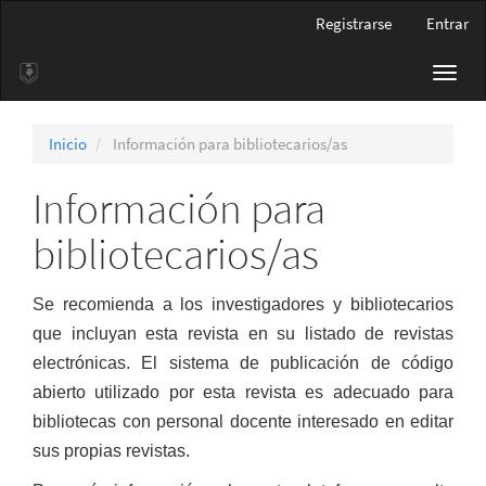
Navegación
Registrarse
Entrar
principal
Contenido
Toggl
principal
navig
Barra
lateral
Inicio
Información para bibliotecarios/as
Información para
bibliotecarios/as
Se recomienda a los investigadores y bibliotecarios
que incluyan esta revista en su listado de revistas
electrónicas. El sistema de publicación de código
abierto utilizado por esta revista es adecuado para
bibliotecas con personal docente interesado en editar
sus propias revistas.